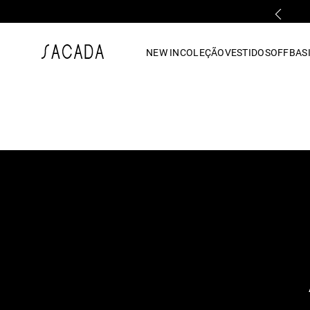
PARCELAMENTO EM ATÉ 10x SEM JUROS
1
º
vestido
NEW IN
COLEÇÃO
VESTIDOS
OFF
BASI
2
º
vestido midi
3
º
blusa
4
º
tricot
5
º
calca
6
º
vestido longo
7
º
macacão
8
º
saia
9
º
jeans
10
º
camisa