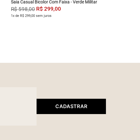
Saia Casual Bicolor Com Faixa - Verde Militar
R$
299
,
00
R$
598
,
00
1x de R$ 299,00 sem juros
CADASTRAR