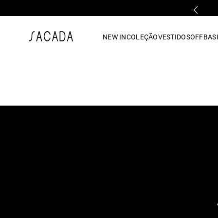
PARCELAMENTO EM ATÉ 10x SEM JUROS
1
º
vestido
NEW IN
COLEÇÃO
VESTIDOS
OFF
BASI
2
º
vestido midi
3
º
blusa
4
º
tricot
5
º
vestido longo
6
º
calca
7
º
macacão
8
º
saia
9
º
jeans
10
º
vestido curto