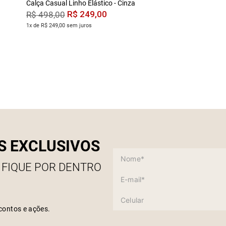
Calça Casual Linho Elástico - Cinza
R$
249
,
00
R$
498
,
00
1x de R$ 249,00 sem juros
S EXCLUSIVOS
 FIQUE POR DENTRO
contos e ações.