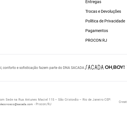
Entregas
Trocas e Devoluções
Política de Privacidade
Pagamentos
PROCON RJ
l, conforto e sofisticação fazem parte do DNA SACADA.
 Sede na Rua Antunes Maciel 115 – São Cristovão – Rio de Janeiro CEP:
Creat
- Procon/RJ
aleconosco@sacada.com