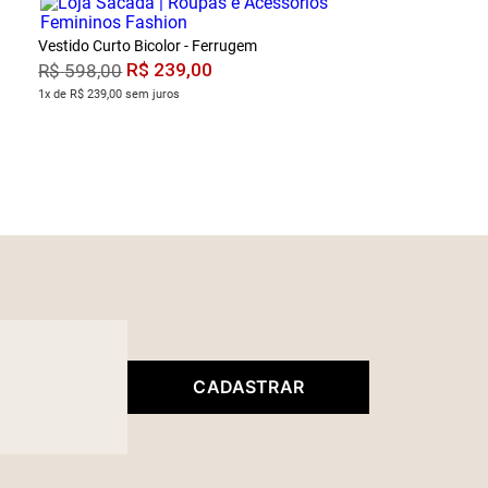
Vestido Curto Bicolor - Ferrugem
R$
239
,
00
R$
598
,
00
1x de R$ 239,00 sem juros
CADASTRAR