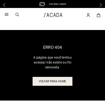
10X SEM JUROS
1
º
vestido
2
º
vestido midi
3
º
blusa
4
º
tricot
5
º
vestido longo
6
º
calca
ERRO 404
7
º
macacão
A página que você tentou
8
º
saia
acessar não existe ou foi
9
º
jeans
removida.
10
º
vestido curto
VOLTAR PARA HOME