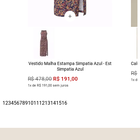
Vestido Malha Estampa Simpatia Azul - Est
Calç
Simpatia Azul
R$
R$
191
,
00
R$
478
,
00
1x de
1x de R$ 191,00 sem juros