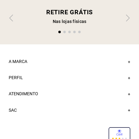
RETIRE GRÁTIS
Nas lojas físicas
A MARCA
+
PERFIL
Sobre a Sacada
+
Nossas Lojas
ATENDIMENTO
Minha Conta
+
Atacado
Meus Pedidos
Trabalhe Conosco
Fale Conosco
SAC
Wishlist
Blog
FAQ
Sacada Bônus