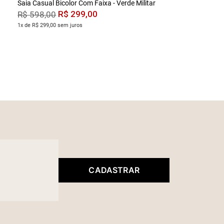
Saia Casual Bicolor Com Faixa - Verde Militar
R$
299
,
00
R$
598
,
00
1x de R$ 299,00 sem juros
CADASTRAR