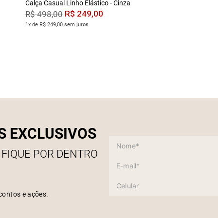
Calça Casual Linho Elástico - Cinza
R$
249
,
00
R$
498
,
00
1x de R$ 249,00 sem juros
S EXCLUSIVOS
 FIQUE POR DENTRO
contos e ações.