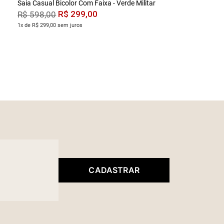
Saia Casual Bicolor Com Faixa - Verde Militar
R$
299
,
00
R$
598
,
00
1x de R$ 299,00 sem juros
CADASTRAR