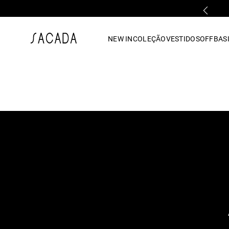
PARCELAMENTO EM ATÉ 10x SEM JUROS
1
º
vestido
NEW IN
COLEÇÃO
VESTIDOS
OFF
BASI
2
º
vestido midi
3
º
blusa
4
º
tricot
5
º
vestido longo
6
º
calca
7
º
macacão
8
º
saia
9
º
jeans
10
º
camisa