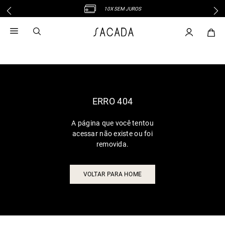
10X SEM JUROS
1
º
vestido
2
º
vestido midi
3
º
blusa
4
º
tricot
5
º
vestido longo
6
º
calca
ERRO 404
7
º
macacão
A página que você tentou
8
º
saia
acessar não existe ou foi
9
º
jeans
removida.
10
º
camisa
VOLTAR PARA HOME