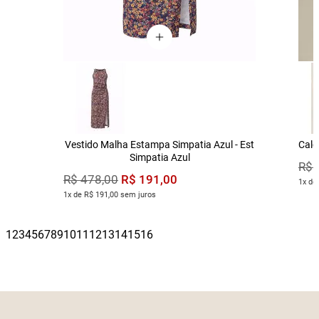
Vestido Malha Estampa Simpatia Azul - Est
Calç
Simpatia Azul
R$
R$
191
,
00
R$
478
,
00
1x de
1x de R$ 191,00 sem juros