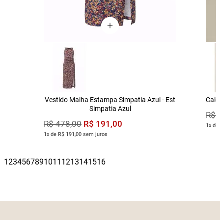
Vestido Malha Estampa Simpatia Azul - Est
Calç
Simpatia Azul
R$
R$
191
,
00
R$
478
,
00
1x de
1x de R$ 191,00 sem juros