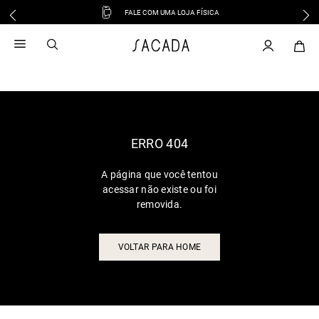
FALE COM UMA LOJA FÍSICA
1
º
vestido
2
º
vestido midi
3
º
blusa
4
º
tricot
5
º
calca
6
º
vestido longo
ERRO 404
7
º
macacão
A página que você tentou
8
º
saia
acessar não existe ou foi
9
º
jeans
removida.
10
º
camisa
VOLTAR PARA HOME