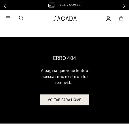
10X SEM JUROS
1
º
vestido
2
º
vestido midi
3
º
blusa
4
º
vestido longo
5
º
tricot
6
º
calca
ERRO 404
7
º
macacão
A página que você tentou
8
º
saia
acessar não existe ou foi
9
º
jeans
removida.
10
º
vestido curto
VOLTAR PARA HOME