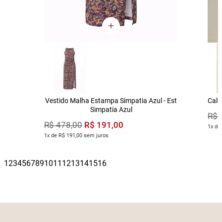
Vestido Malha Estampa Simpatia Azul - Est
Calç
Simpatia Azul
R$
R$
191
,
00
R$
478
,
00
1x de
1x de R$ 191,00 sem juros