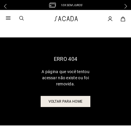
10X SEM JUROS
1
º
vestido
2
º
vestido midi
3
º
blusa
4
º
tricot
5
º
vestido longo
6
º
calca
ERRO 404
7
º
macacão
A página que você tentou
8
º
saia
acessar não existe ou foi
9
º
jeans
removida.
10
º
camisa
VOLTAR PARA HOME