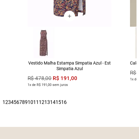
Vestido Malha Estampa Simpatia Azul - Est
Calç
Simpatia Azul
R$
R$
191
,
00
R$
478
,
00
1x de
1x de R$ 191,00 sem juros