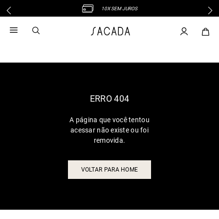
10X SEM JUROS
1
º
vestido
2
º
vestido midi
3
º
blusa
4
º
tricot
5
º
vestido longo
6
º
calca
ERRO 404
7
º
macacão
A página que você tentou
8
º
saia
acessar não existe ou foi
9
º
jeans
removida.
10
º
vestido curto
VOLTAR PARA HOME