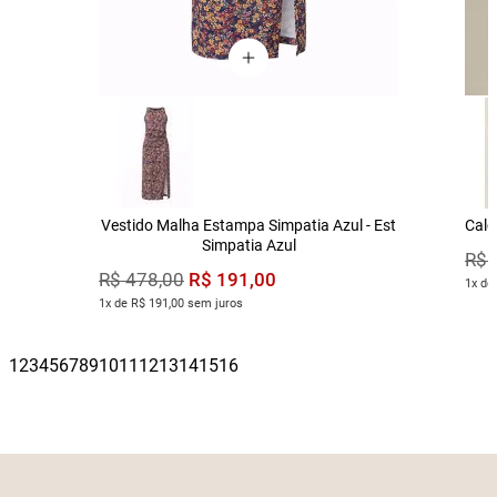
Vestido Malha Estampa Simpatia Azul - Est
Calç
Simpatia Azul
R$
R$
191
,
00
R$
478
,
00
1x de
1x de R$ 191,00 sem juros