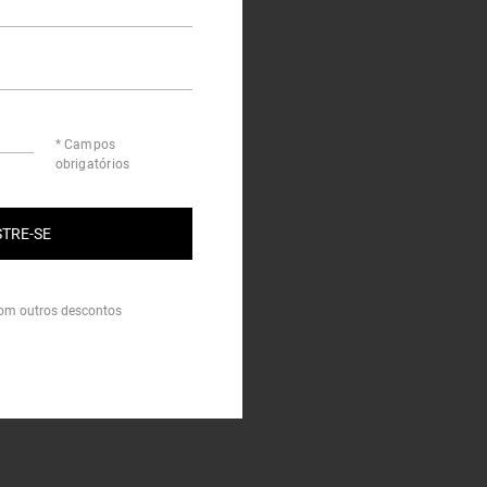
* Campos
obrigatórios
TRE-SE
om outros descontos