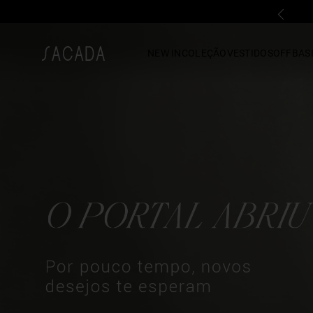
FALE COM UMA LOJA FÍSICA
1
º
vestido
NEW IN
COLEÇÃO
VESTIDOS
OFF
BASI
2
º
vestido midi
3
º
blusa
4
º
tricot
5
º
vestido longo
6
º
calca
7
º
macacão
8
º
saia
9
º
jeans
10
º
vestido curto