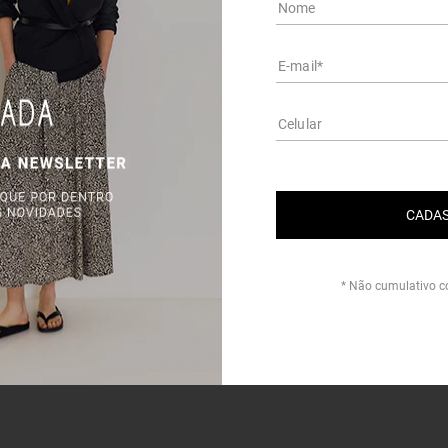
CADAS
* Não cumulativo c