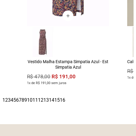
Vestido Malha Estampa Simpatia Azul - Est
Calç
Simpatia Azul
R$
R$
191
,
00
R$
478
,
00
1x de
1x de R$ 191,00 sem juros