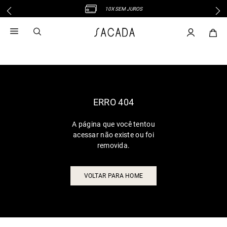
10X SEM JUROS
1
º
vestido
2
º
vestido midi
3
º
blusa
4
º
tricot
5
º
calca
6
º
vestido longo
ERRO 404
7
º
macacão
A página que você tentou
8
º
saia
acessar não existe ou foi
9
º
jeans
removida.
10
º
camisa
VOLTAR PARA HOME