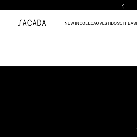
PRIMEIRA TROCA GRÁTIS*
1
º
vestido
NEW IN
COLEÇÃO
VESTIDOS
OFF
BASI
2
º
vestido midi
3
º
blusa
4
º
tricot
5
º
calca
6
º
vestido longo
7
º
macacão
8
º
saia
9
º
jeans
10
º
camisa