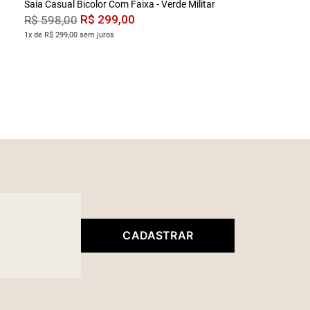
Saia Casual Bicolor Com Faixa - Verde Militar
R$
299
,
00
R$
598
,
00
1x de R$ 299,00 sem juros
CADASTRAR