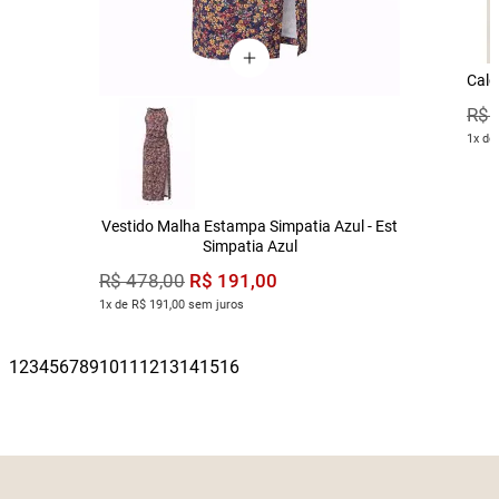
Calç
R$
1x de
Vestido Malha Estampa Simpatia Azul - Est
Simpatia Azul
R$
191
,
00
R$
478
,
00
1x de R$ 191,00 sem juros