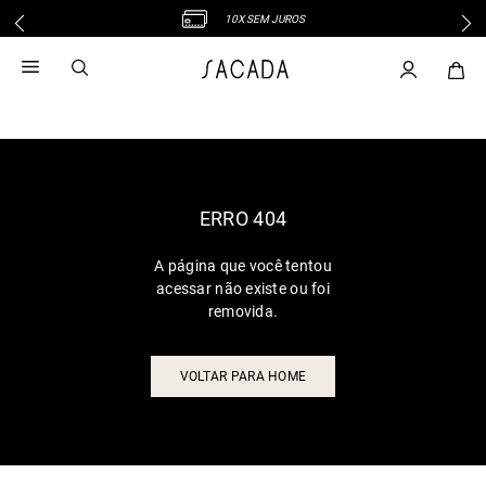
10X SEM JUROS
1
º
vestido
2
º
vestido midi
3
º
blusa
4
º
tricot
5
º
vestido longo
6
º
calca
ERRO 404
7
º
macacão
A página que você tentou
8
º
saia
acessar não existe ou foi
9
º
jeans
removida.
10
º
camisa
VOLTAR PARA HOME