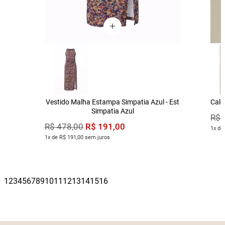
Vestido Malha Estampa Simpatia Azul - Est
Calç
Simpatia Azul
R$
R$
191
,
00
R$
478
,
00
1x de
1x de R$ 191,00 sem juros