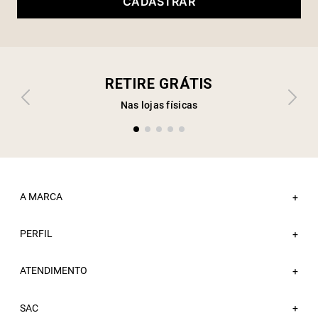
CADASTRAR
RETIRE GRÁTIS
Nas lojas físicas
A MARCA
+
PERFIL
Sobre a Sacada
+
Nossas Lojas
ATENDIMENTO
Minha Conta
+
Atacado
Meus Pedidos
Trabalhe Conosco
Fale Conosco
SAC
Wishlist