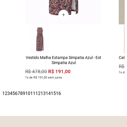
Vestido Malha Estampa Simpatia Azul - Est
Calç
Simpatia Azul
R$
R$
191
,
00
R$
478
,
00
1x de
1x de R$ 191,00 sem juros