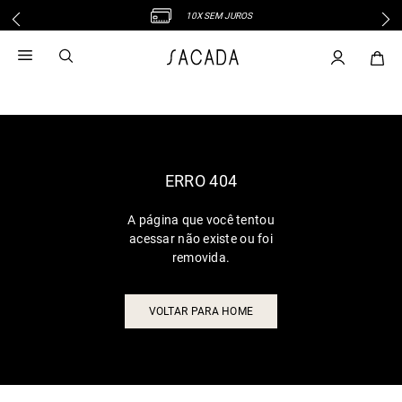
10X SEM JUROS
1
º
vestido
2
º
vestido midi
3
º
blusa
4
º
tricot
5
º
vestido longo
6
º
calca
ERRO 404
7
º
macacão
A página que você tentou
8
º
saia
acessar não existe ou foi
9
º
jeans
removida.
10
º
camisa
VOLTAR PARA HOME