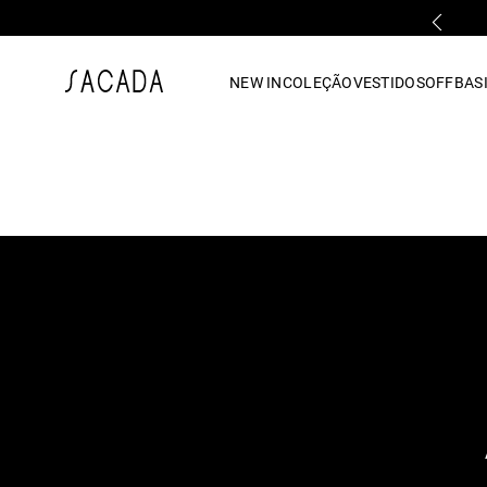
1
º
vestido
NEW IN
COLEÇÃO
VESTIDOS
OFF
BASI
2
º
vestido midi
3
º
blusa
4
º
tricot
5
º
vestido longo
6
º
calca
7
º
macacão
8
º
saia
9
º
jeans
10
º
camisa