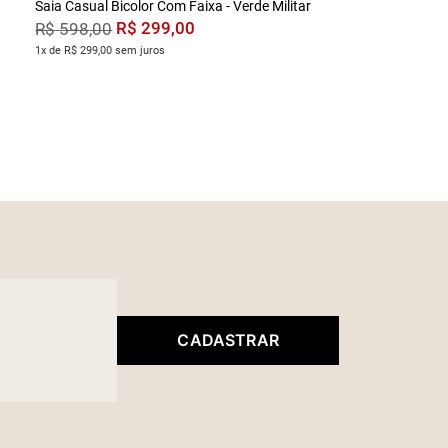
Saia Casual Bicolor Com Faixa - Verde Militar
R$
299
,
00
R$
598
,
00
1x de R$ 299,00 sem juros
CADASTRAR