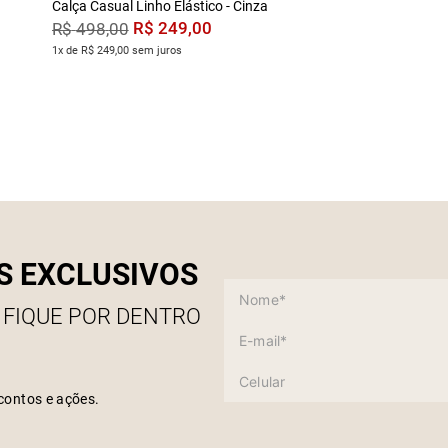
Calça Casual Linho Elástico - Cinza
R$
249
,
00
R$
498
,
00
1x de R$ 249,00 sem juros
S EXCLUSIVOS
 FIQUE POR DENTRO
contos e ações.