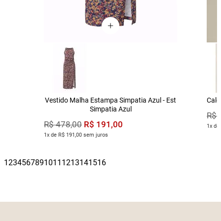
Vestido Malha Estampa Simpatia Azul - Est
Calç
Simpatia Azul
R$
R$
191
,
00
R$
478
,
00
1x de
1x de R$ 191,00 sem juros