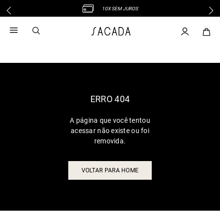
10X SEM JUROS
1
º
vestido
2
º
vestido midi
3
º
blusa
4
º
tricot
5
º
vestido longo
6
º
calca
ERRO 404
7
º
macacão
A página que você tentou
8
º
saia
acessar não existe ou foi
9
º
jeans
removida.
10
º
vestido curto
VOLTAR PARA HOME