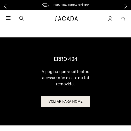
PRIMEIRA TROCA GRÁTIS*
1
º
vestido
2
º
vestido midi
3
º
blusa
4
º
tricot
5
º
calca
6
º
vestido longo
ERRO 404
7
º
macacão
A página que você tentou
8
º
saia
acessar não existe ou foi
9
º
jeans
removida.
10
º
camisa
VOLTAR PARA HOME