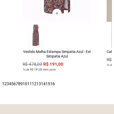
Vestido Malha Estampa Simpatia Azul - Est
Calç
Simpatia Azul
R$
R$
191
,
00
R$
478
,
00
1x de
1x de R$ 191,00 sem juros