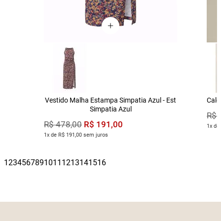
Vestido Malha Estampa Simpatia Azul - Est
Calç
Simpatia Azul
R$
R$
191
,
00
R$
478
,
00
1x de
1x de R$ 191,00 sem juros