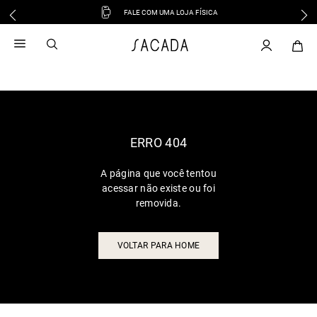
FALE COM UMA LOJA FÍSICA
1
º
vestido
2
º
vestido midi
3
º
blusa
4
º
tricot
5
º
vestido longo
6
º
calca
ERRO 404
7
º
macacão
A página que você tentou
8
º
saia
acessar não existe ou foi
9
º
jeans
removida.
10
º
vestido curto
VOLTAR PARA HOME