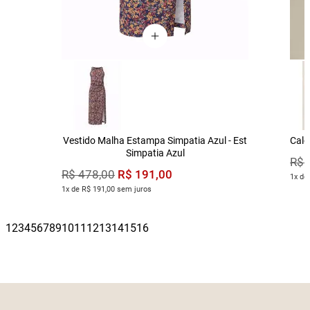
Vestido Malha Estampa Simpatia Azul - Est
Calç
Simpatia Azul
R$
R$
191
,
00
R$
478
,
00
1x de
1x de R$ 191,00 sem juros