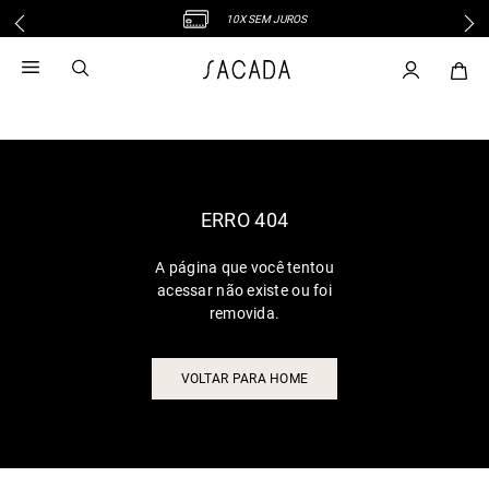
10X SEM JUROS
1
º
vestido
2
º
vestido midi
3
º
blusa
4
º
tricot
5
º
vestido longo
6
º
calca
ERRO 404
7
º
macacão
A página que você tentou
8
º
saia
acessar não existe ou foi
9
º
jeans
removida.
10
º
vestido curto
VOLTAR PARA HOME