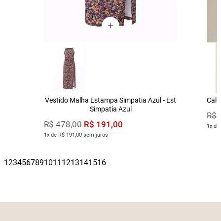
Vestido Malha Estampa Simpatia Azul - Est
Calç
Simpatia Azul
R$
R$
191
,
00
R$
478
,
00
1x de
1x de R$ 191,00 sem juros