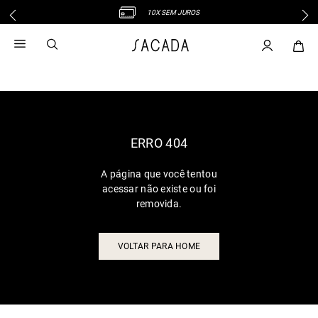
10X SEM JUROS
1
º
vestido
2
º
vestido midi
3
º
blusa
4
º
tricot
5
º
vestido longo
6
º
calca
ERRO 404
7
º
macacão
A página que você tentou
8
º
saia
acessar não existe ou foi
9
º
jeans
removida.
10
º
vestido curto
VOLTAR PARA HOME