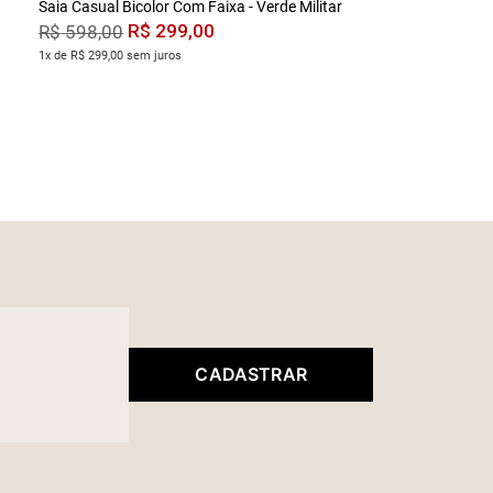
Saia Casual Bicolor Com Faixa - Verde Militar
R$
299
,
00
R$
598
,
00
1x de R$ 299,00 sem juros
CADASTRAR