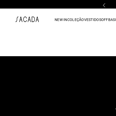
PARCELAMENTO EM ATÉ 10x SEM JUROS
1
º
vestido
NEW IN
COLEÇÃO
VESTIDOS
OFF
BASI
2
º
vestido midi
3
º
blusa
4
º
tricot
5
º
vestido longo
6
º
calca
7
º
macacão
8
º
saia
9
º
jeans
10
º
camisa