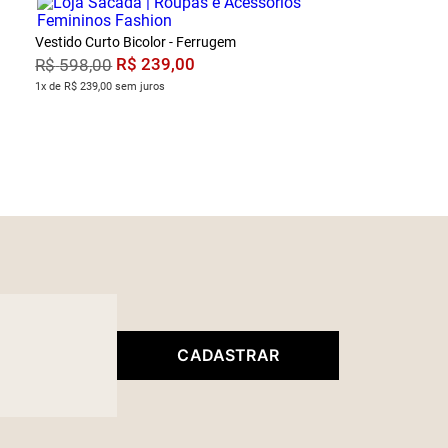
Vestido Curto Bicolor - Ferrugem
R$
239
,
00
R$
598
,
00
1x de R$ 239,00 sem juros
CADASTRAR