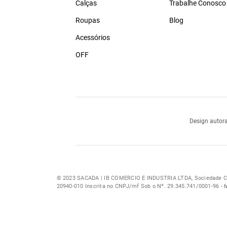
Calças
Trabalhe Conosco
Roupas
Blog
Acessórios
OFF
Design autora
© 2023 SACADA | IB COMERCIO E INDUSTRIA LTDA, Sociedade Com
20940-010 Inscrita no CNPJ/mf Sob o Nº. 29.345.741/0001-96 -
f