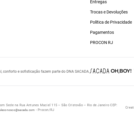
Entregas
Trocas e Devoluções
Política de Privacidade
Pagamentos
PROCON RJ
l, conforto e sofisticação fazem parte do DNA SACADA.
 Sede na Rua Antunes Maciel 115 – São Cristovão – Rio de Janeiro CEP:
Creat
- Procon/RJ
aleconosco@sacada.com