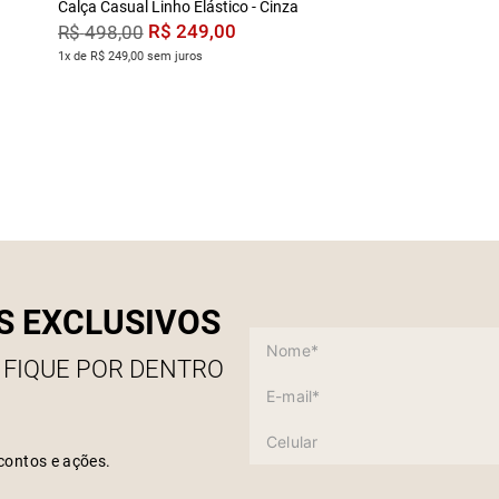
Calça Casual Linho Elástico - Cinza
R$
249
,
00
R$
498
,
00
1x de R$ 249,00 sem juros
S EXCLUSIVOS
 FIQUE POR DENTRO
contos e ações.