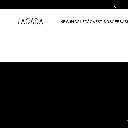
PARCELAMENTO EM ATÉ 10x SEM JUROS
1
º
vestido
NEW IN
COLEÇÃO
VESTIDOS
OFF
BASI
2
º
vestido midi
3
º
blusa
4
º
tricot
5
º
vestido longo
6
º
calca
7
º
macacão
8
º
saia
9
º
jeans
10
º
vestido curto