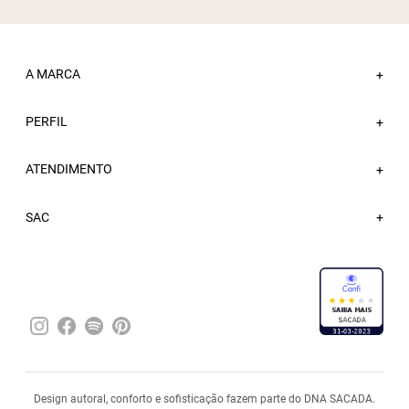
A MARCA
+
PERFIL
Sobre a Sacada
+
Nossas Lojas
ATENDIMENTO
Minha Conta
+
Atacado
Meus Pedidos
Trabalhe Conosco
Fale Conosco
SAC
Wishlist
Blog
FAQ
Sacada Bônus
Entregas
Trocas e Devoluções
Política de Privacidade
Pagamentos
Design autoral, conforto e sofisticação fazem parte do DNA SACADA.