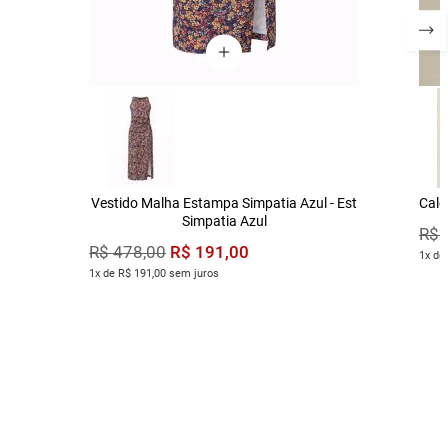
Vestido Malha Estampa Simpatia Azul - Est
Calç
Simpatia Azul
R$
R$
191
,
00
R$
478
,
00
1x de
1x de R$ 191,00 sem juros