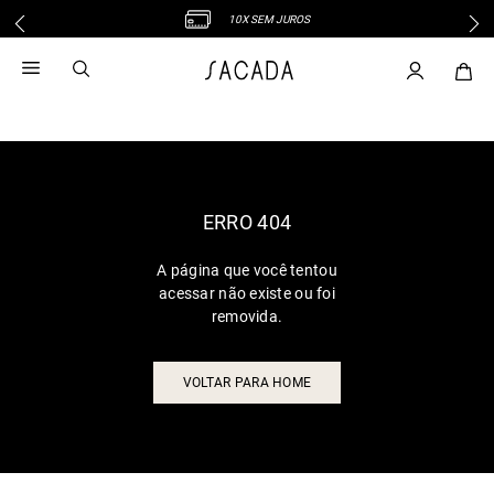
10X SEM JUROS
1
º
vestido
2
º
vestido midi
3
º
blusa
4
º
tricot
5
º
vestido longo
6
º
calca
ERRO 404
7
º
macacão
A página que você tentou
8
º
saia
acessar não existe ou foi
9
º
jeans
removida.
10
º
vestido curto
VOLTAR PARA HOME