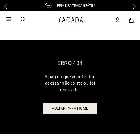
PRIMEIRA TROCA GRÁTIS*
1
º
vestido
2
º
vestido midi
3
º
blusa
4
º
tricot
5
º
vestido longo
6
º
calca
ERRO 404
7
º
macacão
A página que você tentou
8
º
saia
acessar não existe ou foi
9
º
jeans
removida.
10
º
vestido curto
VOLTAR PARA HOME