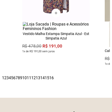
Vestido Malha Estampa Simpatia Azul - Est
Simpatia Azul
R$
191
,
00
R$
478
,
00
Calç
1x de R$ 191,00 sem juros
R$
1x de