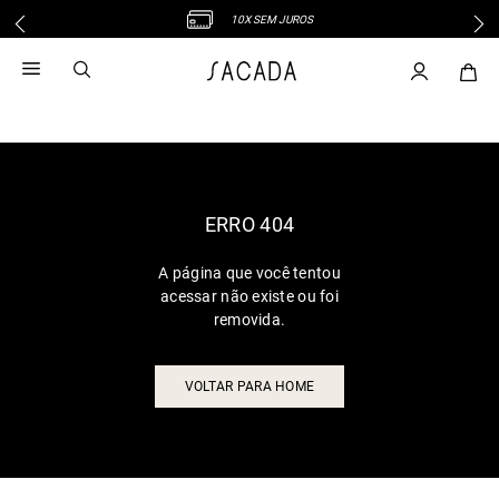
10X SEM JUROS
1
º
vestido
2
º
vestido midi
3
º
blusa
4
º
vestido longo
5
º
tricot
6
º
calca
ERRO 404
7
º
macacão
A página que você tentou
8
º
saia
acessar não existe ou foi
9
º
jeans
removida.
10
º
vestido curto
VOLTAR PARA HOME