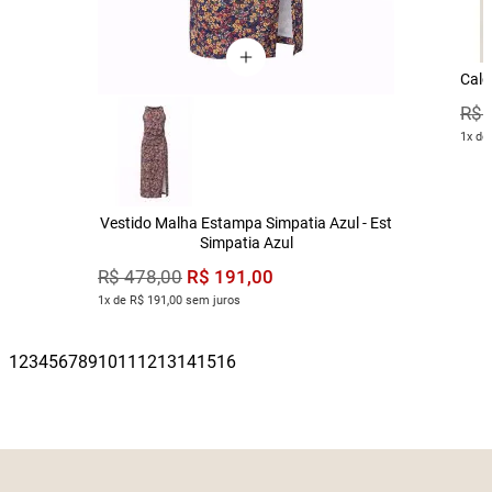
Calç
R$
1x de
Vestido Malha Estampa Simpatia Azul - Est
Simpatia Azul
R$
191
,
00
R$
478
,
00
1x de R$ 191,00 sem juros