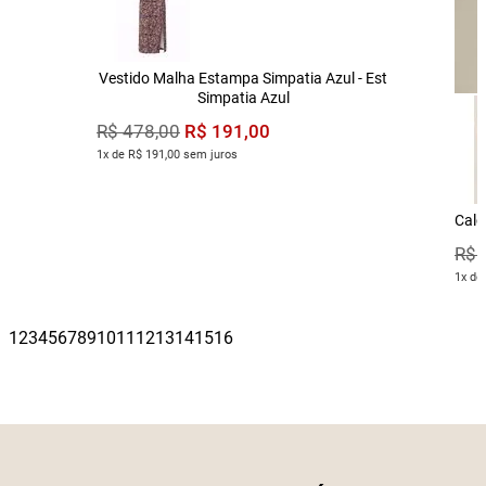
Vestido Malha Estampa Simpatia Azul - Est
Simpatia Azul
R$
191
,
00
R$
478
,
00
1x de R$ 191,00 sem juros
Calç
R$
1x de