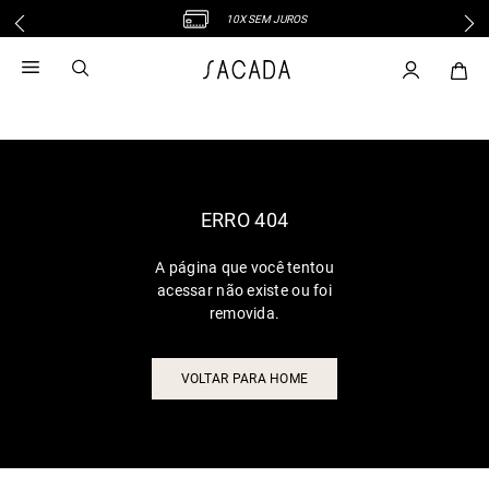
10X SEM JUROS
1
º
vestido
2
º
vestido midi
3
º
blusa
4
º
tricot
5
º
vestido longo
6
º
calca
ERRO 404
7
º
macacão
A página que você tentou
8
º
saia
acessar não existe ou foi
9
º
jeans
removida.
10
º
vestido curto
VOLTAR PARA HOME