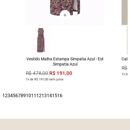
Vestido Malha Estampa Simpatia Azul - Est
Calç
Simpatia Azul
R$
R$
191
,
00
R$
478
,
00
1x de
1x de R$ 191,00 sem juros