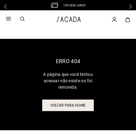
10X SEM JUROS
1
º
vestido
2
º
vestido midi
3
º
blusa
4
º
tricot
5
º
vestido longo
6
º
calca
ERRO 404
7
º
macacão
A página que você tentou
8
º
saia
acessar não existe ou foi
9
º
jeans
removida.
10
º
vestido curto
VOLTAR PARA HOME