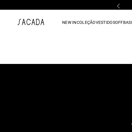
PRIMEIRA TROCA GRÁTIS*
1
º
vestido
NEW IN
COLEÇÃO
VESTIDOS
OFF
BASI
2
º
vestido midi
3
º
blusa
4
º
tricot
5
º
vestido longo
6
º
calca
7
º
macacão
8
º
saia
9
º
jeans
10
º
camisa