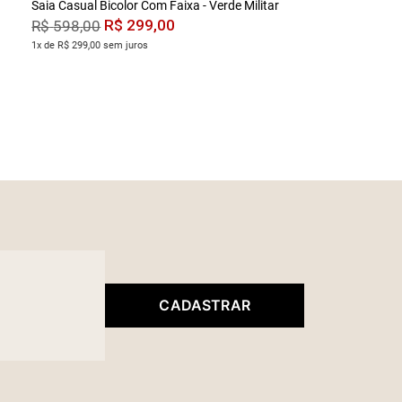
Saia Casual Bicolor Com Faixa - Verde Militar
R$
299
,
00
R$
598
,
00
1x de R$ 299,00 sem juros
CADASTRAR