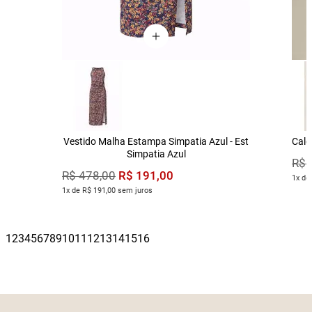
Vestido Malha Estampa Simpatia Azul - Est
Calç
Simpatia Azul
R$
R$
191
,
00
R$
478
,
00
1x de
1x de R$ 191,00 sem juros