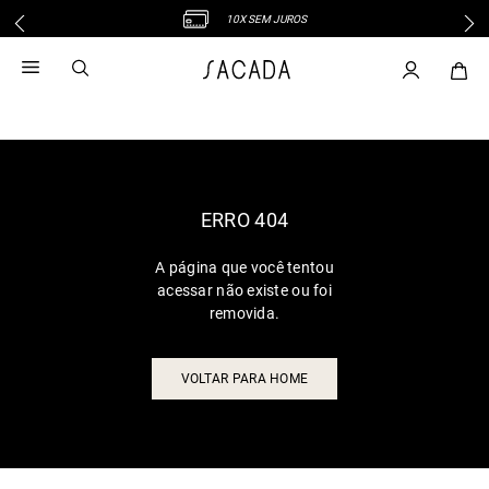
10X SEM JUROS
1
º
vestido
2
º
vestido midi
3
º
blusa
4
º
tricot
5
º
vestido longo
6
º
calca
ERRO 404
7
º
macacão
A página que você tentou
8
º
saia
acessar não existe ou foi
9
º
jeans
removida.
10
º
camisa
VOLTAR PARA HOME