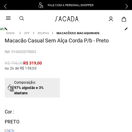
FALE COM A PERSONAL SHOPPER
1
º
vestido
2
º
vestido midi
3
º
blusa
OFF
ROUPAS
MACACÕES E MACAQUINHOS
4
Macacão Casual Sem Alça Corda P/b - Preto
º
tricot
5
º
vestido longo
:
010432070002
6
º
calca
R$
798
,
00
R$
319
,
00
7
º
macacão
ou 2x de R$ 159,50
8
º
saia
9
º
jeans
Composição:
97% algodão e 3%
10
º
camisa
elastano
Cor :
PRETO