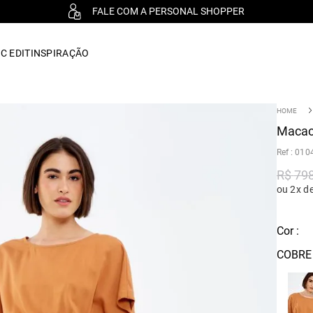
FALE COM A PERSONAL SHOPPER
C EDIT
INSPIRAÇÃO
Macac
:
010
R$
79
ou 2x d
Cor :
COBRE