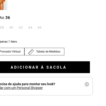
ho
36
:
38
40
42
44
46
apenas
1
itens.
Provador Virtual
Tabela de Medidas
ADICIONAR À SACOLA
ecisa de ajuda para montar seu look?
lar com um Personal Shopper