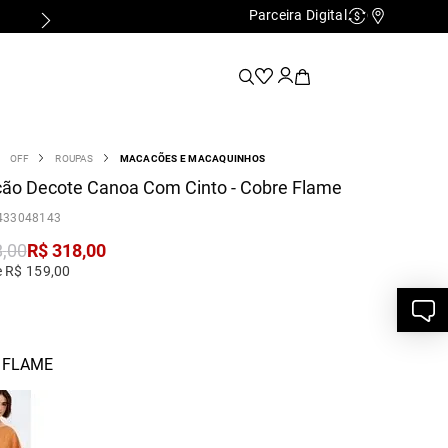
Parceira Digital
Cashback
Nossas Lo
OFF
ROUPAS
MACACÕES E MACAQUINHOS
ão Decote Canoa Com Cinto - Cobre Flame
433048143
8
,
00
R$
318
,
00
e R$ 159,00
 FLAME