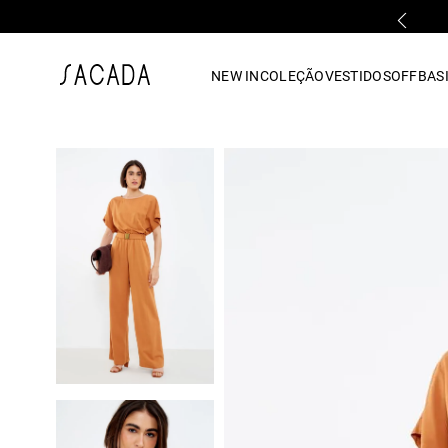
FALE COM UMA LOJA FÍSICA
1
º
vestido
NEW IN
COLEÇÃO
VESTIDOS
OFF
BASI
2
º
vestido midi
3
º
blusa
4
º
tricot
5
º
vestido longo
6
º
calca
7
º
macacão
8
º
saia
9
º
jeans
10
º
vestido curto