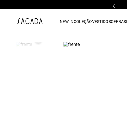
PARCELAMENTO EM ATÉ 10x SEM JUROS
1
º
vestido
NEW IN
COLEÇÃO
VESTIDOS
OFF
BASI
2
º
vestido midi
3
º
blusa
4
º
tricot
5
º
vestido longo
6
º
calca
7
º
macacão
8
º
saia
9
º
jeans
10
º
vestido curto