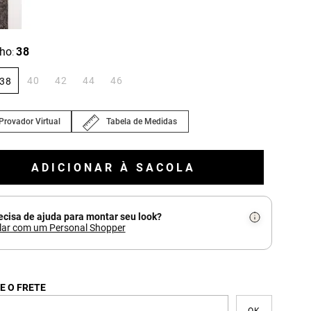
ho
38
:
40
42
44
46
38
Provador Virtual
Tabela de Medidas
ADICIONAR À SACOLA
ecisa de ajuda para montar seu look?
lar com um Personal Shopper
E O FRETE