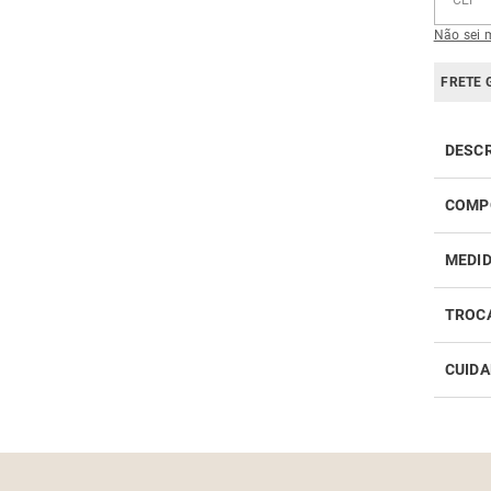
Não sei 
FRETE 
DESC
COMP
MEDI
TROC
CUIDA
Realiz
infor
Como 