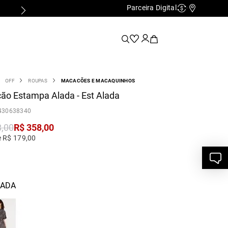
Parceira Digital
FALE COM A PERSONAL SHOPPER
Cashback
Nossas Lo
OFF
ROUPAS
MACACÕES E MACAQUINHOS
o Estampa Alada - Est Alada
430638340
8
,
00
R$
358
,
00
e R$ 179,00
LADA