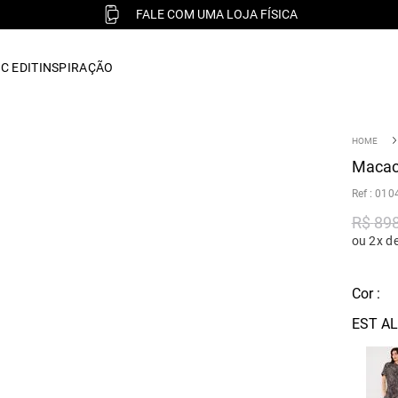
FALE COM UMA LOJA FÍSICA
C EDIT
INSPIRAÇÃO
Macacã
:
010
R$
89
ou 2x d
Cor :
EST A