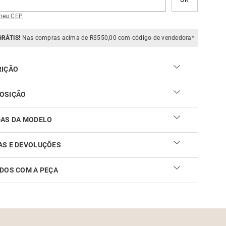
meu CEP
GRÁTIS!
Nas compras acima de R$550,00 com código de vendedora*
RIÇÃO
OSIÇÃO
DAS DA MODELO
AS E DEVOLUÇÕES
DOS COM A PEÇA
ar sua troca ou devolução é fácil. Confira maiores
mações no
link
cuidar do seu produto