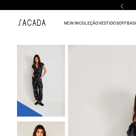
FALE COM UMA LOJA FÍSICA
1
º
vestido
NEW IN
COLEÇÃO
VESTIDOS
OFF
BASI
2
º
vestido midi
3
º
blusa
4
º
tricot
5
º
vestido longo
6
º
calca
7
º
macacão
8
º
saia
9
º
jeans
10
º
camisa