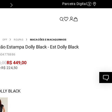
Parceira Digital
Cashback
Nossas Lo
OFF
ROUPAS
MACACÕES E MACAQUINHOS
o Estampa Dolly Black - Est Dolly Black
504778886
8
,
00
R$
449
,
00
e R$ 224,50
OLLY BLACK