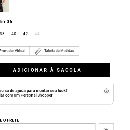
ho
36
:
38
40
42
44
Provador Virtual
Tabela de Medidas
ADICIONAR À SACOLA
ecisa de ajuda para montar seu look?
lar com um Personal Shopper
E O FRETE