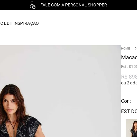
FALE COM A PERSONAL SHOPPER
C EDIT
INSPIRAÇÃO
Macacã
:
010
R$
89
ou 2x d
Cor :
EST D