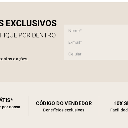
E para
de um 
acessó
S EXCLUSIVOS
 FIQUE POR DENTRO
contos e ações.
ÁTIS*
CÓDIGO DO VENDEDOR
10X 
é por nossa
Benefícios exclusivos
Facilida