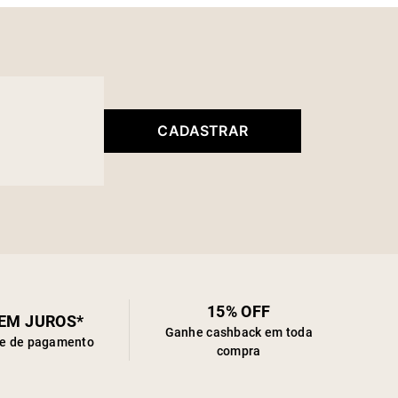
 garantir um ajuste perfeito, o fechamento é feito através
zíper invisível. Aproveite para combinar com peças e
rios da coleção!
CADASTRAR
15% OFF
SEM JUROS*
Ganhe cashback em toda
de de pagamento
compra