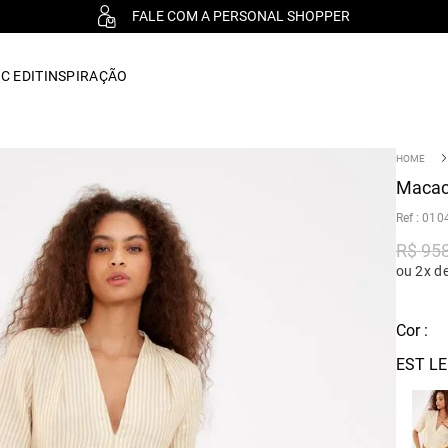
FALE COM A PERSONAL SHOPPER
C EDIT
INSPIRAÇÃO
Macacã
:
010
R$
95
ou 2x d
Cor :
EST LE