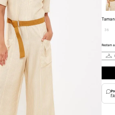
Taman
36
Restam 
Pr
Fa