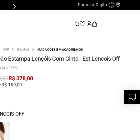
Parceira Digital
Cashback
Nossas Lo
OFF
ROUPAS
MACACÕES E MACAQUINHOS
o Estampa Lençóis Com Cinto - Est Lencois Off
424917751
8
,
00
R$
378
,
00
e R$ 189,00
NCOIS OFF