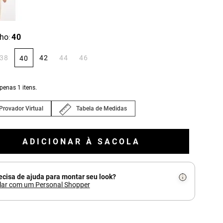
ho
40
:
38
42
44
46
40
apenas
1
itens.
Provador Virtual
Tabela de Medidas
ADICIONAR À SACOLA
ecisa de ajuda para montar seu look?
lar com um Personal Shopper