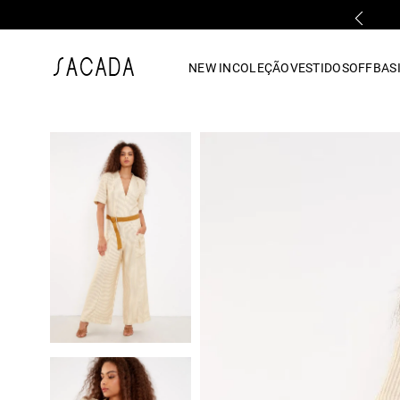
FALE COM UMA LOJA FÍSICA
1
º
vestido
NEW IN
COLEÇÃO
VESTIDOS
OFF
BASI
2
º
vestido midi
3
º
blusa
4
º
vestido longo
5
º
tricot
6
º
calca
7
º
macacão
8
º
saia
9
º
jeans
10
º
vestido curto