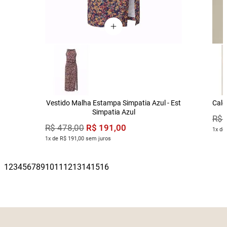
Vestido Malha Estampa Simpatia Azul - Est
Calç
Simpatia Azul
R$
R$
191
,
00
R$
478
,
00
1x de
1x de R$ 191,00 sem juros