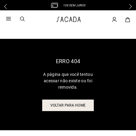
10X SEM JUROS
1
º
vestido
2
º
vestido midi
3
º
blusa
4
º
tricot
5
º
vestido longo
6
º
calca
ERRO 404
7
º
macacão
A página que você tentou
8
º
saia
acessar não existe ou foi
9
º
jeans
removida.
10
º
vestido curto
VOLTAR PARA HOME