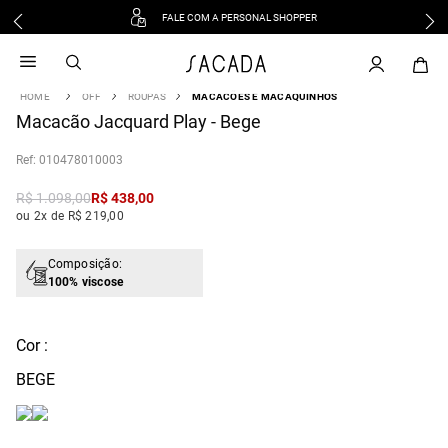
FALE COM A PERSONAL SHOPPER
1
º
vestido
2
º
vestido midi
OFF
ROUPAS
MACACÕES E MACAQUINHOS
3
º
blusa
Macacão Jacquard Play - Bege
4
º
tricot
:
010478010003
5
º
vestido longo
6
º
calca
R$
1
.
098
,
00
R$
438
,
00
ou 2x de R$ 219,00
7
º
macacão
8
º
saia
Composição:
9
º
jeans
100% viscose
10
º
vestido curto
Cor :
BEGE