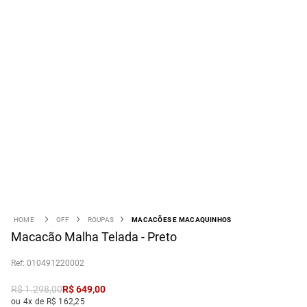
OFF
ROUPAS
MACACÕES E MACAQUINHOS
Macacão Malha Telada - Preto
:
010491220002
R$
1
.
298
,
00
R$
649
,
00
ou 4x de R$ 162,25