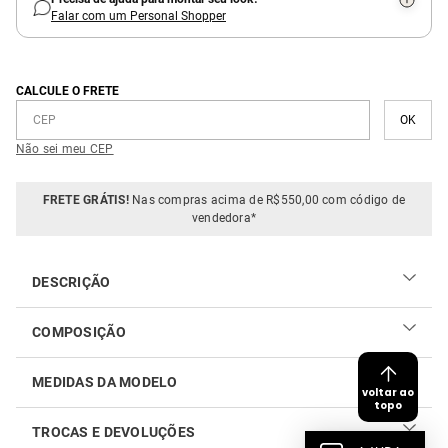
Falar com um Personal Shopper
CALCULE O FRETE
Não sei meu CEP
FRETE GRÁTIS!
Nas compras acima de R$550,00 com código de
vendedora*
DESCRIÇÃO
O Macacão Malha Telada é a definição de uma silhueta
COMPOSIÇÃO
dramática e contemporânea. Na parte superior, o decote
frente única se apresenta com um elegante efeito cascata
93% poliéster e 7% elastano
em malha telada, adicionando textura e um toque de
MEDIDAS DA MODELO
voltar ao
transparência sutil, sustentado por alças finas que se
topo
fecham na nuca. O detalhe das costas é um show à parte,
TROCAS E DEVOLUÇÕES
com uma abertura em V profundo que revela a pele e