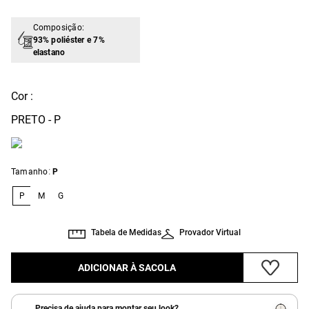
Composição:
93% poliéster e 7%
elastano
Cor :
PRETO - P
:
Tamanho
P
P
M
G
Tabela de Medidas
Provador Virtual
ADICIONAR À SACOLA
Precisa de ajuda para montar seu look?