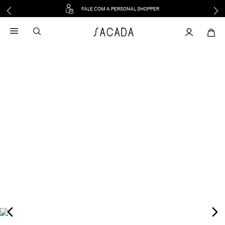
FALE COM A PERSONAL SHOPPER
1
º
vestido
2
º
vestido midi
3
º
blusa
4
º
tricot
5
º
vestido longo
6
º
calca
7
º
macacão
8
º
saia
9
º
jeans
10
º
vestido curto