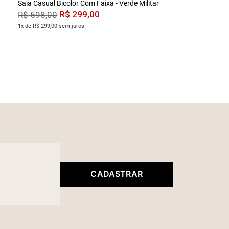
Saia Casual Bicolor Com Faixa - Verde Militar
R$
299
,
00
R$
598
,
00
1x de R$ 299,00 sem juros
CADASTRAR