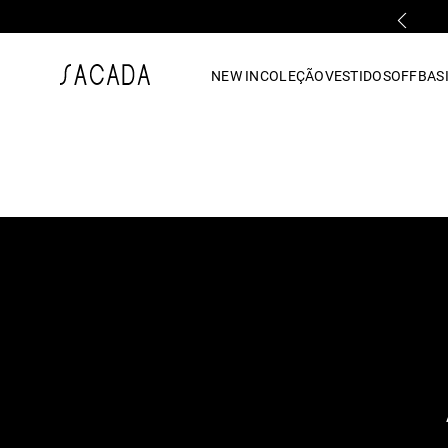
PARCELAMENTO EM ATÉ 10x SEM JUROS
1
º
vestido
NEW IN
COLEÇÃO
VESTIDOS
OFF
BASI
2
º
vestido midi
3
º
blusa
4
º
tricot
5
º
vestido longo
6
º
calca
7
º
macacão
8
º
saia
9
º
jeans
10
º
camisa