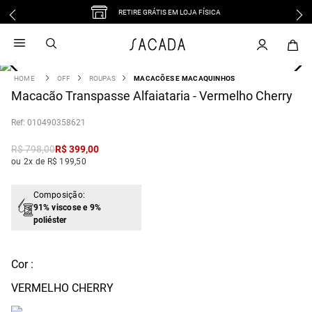
RETIRE GRÁTIS EM LOJA FÍSICA
1
º
vestido
2
º
vestido midi
3
º
blusa
OFF
ROUPAS
MACACÕES E MACAQUINHOS
4
Macacão Transpasse Alfaiataria - Vermelho Cherry
º
tricot
5
º
vestido longo
:
010490358621
6
º
calca
R$
798
,
00
R$
399
,
00
7
º
macacão
ou 2x de R$ 199,50
8
º
saia
9
º
jeans
Composição:
91% viscose e 9%
10
º
vestido curto
poliéster
Cor :
VERMELHO CHERRY