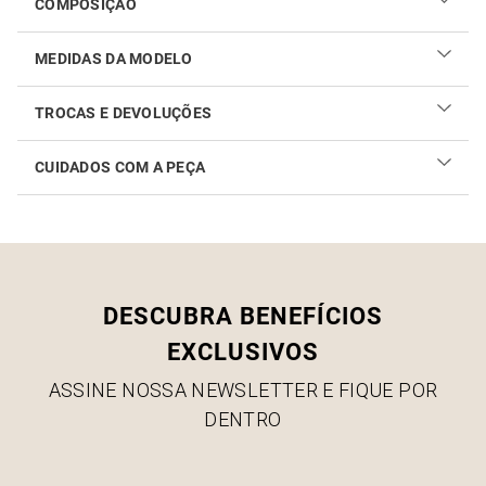
COMPOSIÇÃO
MEDIDAS DA MODELO
TROCAS E DEVOLUÇÕES
CUIDADOS COM A PEÇA
Realizar sua troca ou devolução é fácil. Confira maiores
informações no
link
Como cuidar do seu produto
DESCUBRA BENEFÍCIOS
EXCLUSIVOS
ASSINE NOSSA NEWSLETTER E FIQUE POR
DENTRO