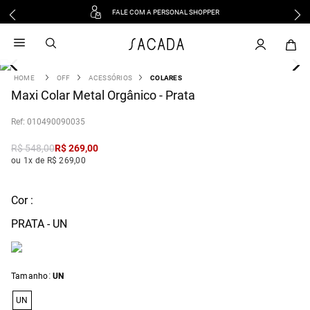
FALE COM A PERSONAL SHOPPER
1
º
vestido
2
º
vestido midi
3
º
blusa
OFF
ACESSÓRIOS
COLARES
4
Maxi Colar Metal Orgânico - Prata
º
tricot
5
º
vestido longo
:
010490090035
6
º
calca
R$
548
,
00
R$
269
,
00
7
º
macacão
ou 1x de R$ 269,00
8
º
saia
9
º
jeans
Cor :
10
º
vestido curto
PRATA - UN
:
Tamanho
UN
UN