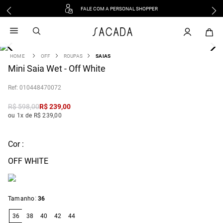
FALE COM A PERSONAL SHOPPER
1
º
vestido
2
º
vestido midi
3
º
blusa
OFF
ROUPAS
SAIAS
4
Mini Saia Wet - Off White
º
tricot
5
º
vestido longo
:
010448470072
6
º
calca
R$
598
,
00
R$
239
,
00
7
º
macacão
ou 1x de R$ 239,00
8
º
saia
9
º
jeans
Cor :
10
º
camisa
OFF WHITE
:
Tamanho
36
36
38
40
42
44