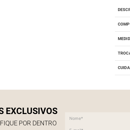
DESC
O Over
COMP
mulher
este m
92% vi
MEDI
Com u
perfei
decote
TROC
média
CUIDA
Realiz
infor
Como 
S EXCLUSIVOS
 FIQUE POR DENTRO