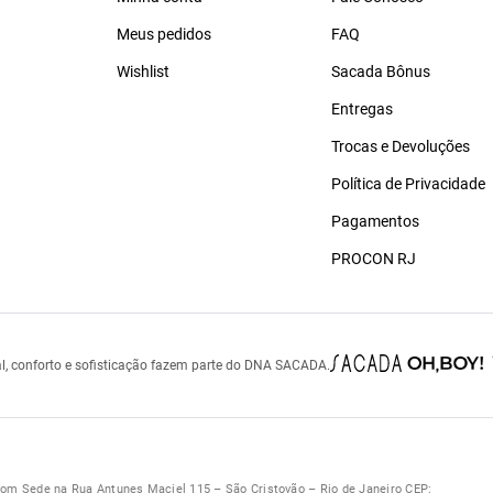
Meus pedidos
FAQ
Wishlist
Sacada Bônus
Entregas
Trocas e Devoluções
Política de Privacidade
Pagamentos
PROCON RJ
l, conforto e sofisticação fazem parte do DNA SACADA.
 Sede na Rua Antunes Maciel 115 – São Cristovão – Rio de Janeiro CEP: