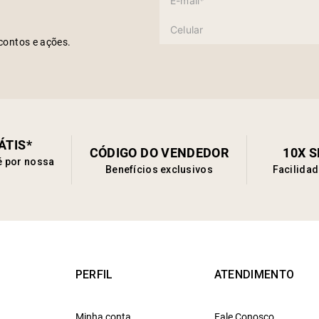
contos e ações.
ÁTIS*
CÓDIGO DO VENDEDOR
10X 
é por nossa
Benefícios exclusivos
Facilida
PERFIL
ATENDIMENTO
Minha conta
Fale Conosco