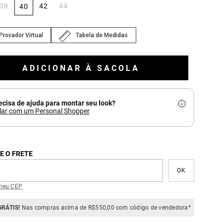
38
42
44
40
Provador Virtual
Tabela de Medidas
ADICIONAR À SACOLA
ecisa de ajuda para montar seu look?
lar com um Personal Shopper
E O FRETE
meu CEP
GRÁTIS!
Nas compras acima de R$550,00 com código de vendedora*