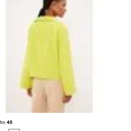
ho
40
: