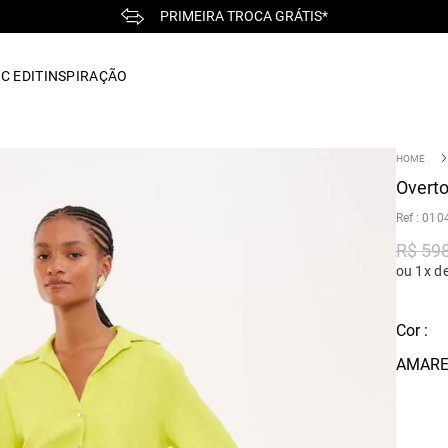
PRIMEIRA TROCA GRÁTIS*
C EDIT
INSPIRAÇÃO
Overto
:
010
R$
59
ou 1x d
Cor :
AMARE