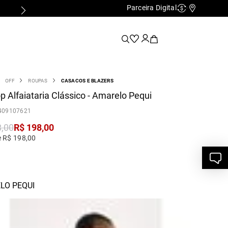
Parceira Digital
PARCELAMENTO EM ATÉ 10x SEM JUROS
Cashback
Nossas Lo
OFF
ROUPAS
CASACOS E BLAZERS
p Alfaiataria Clássico - Amarelo Pequi
409107621
8
,
00
R$
198
,
00
e R$ 198,00
LO PEQUI