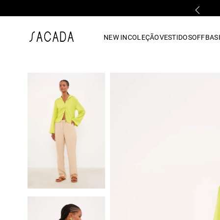
RETIRE GRÁTIS EM LOJA FÍSICA
1
º
vestido
NEW IN
COLEÇÃO
VESTIDOS
OFF
BASI
2
º
vestido midi
3
º
blusa
4
º
tricot
5
º
vestido longo
6
º
calca
7
º
macacão
8
º
saia
9
º
jeans
10
º
vestido curto