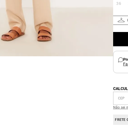
36
Pr
Fa
CALCUL
Não sei 
FRETE 