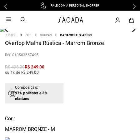
FALE COM A PERSONAL SHOPPER
1
º
vestido
2
º
vestido midi
3
º
blusa
OFF
ROUPAS
CASACOS E BLAZERS
4
Overtop Malha Rústica - Marrom Bronze
º
tricot
5
º
vestido longo
:
010503667495
6
º
calca
R$
498
,
00
R$
249
,
00
7
º
macacão
ou 1x de R$ 249,00
8
º
saia
9
º
jeans
Composição:
97% poliéster e 3%
10
º
vestido curto
elastano
Cor :
MARROM BRONZE - M