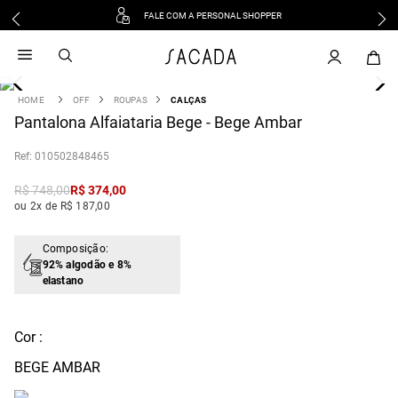
FALE COM A PERSONAL SHOPPER
1
º
vestido
2
º
vestido midi
3
º
blusa
OFF
ROUPAS
CALÇAS
4
Pantalona Alfaiataria Bege - Bege Ambar
º
tricot
5
º
vestido longo
:
010502848465
6
º
calca
R$
748
,
00
R$
374
,
00
7
º
macacão
ou 2x de R$ 187,00
8
º
saia
9
º
jeans
Composição:
92% algodão e 8%
10
º
vestido curto
elastano
Cor :
BEGE AMBAR