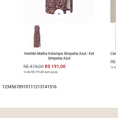
Vestido Malha Estampa Simpatia Azul - Est
Calç
Simpatia Azul
R$
R$
191
,
00
R$
478
,
00
1x de
1x de R$ 191,00 sem juros