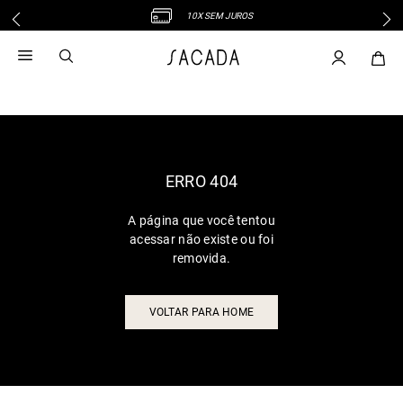
10X SEM JUROS
1
º
vestido
2
º
vestido midi
3
º
blusa
4
º
tricot
5
º
vestido longo
6
º
calca
ERRO 404
7
º
macacão
A página que você tentou
8
º
saia
acessar não existe ou foi
9
º
jeans
removida.
10
º
camisa
VOLTAR PARA HOME