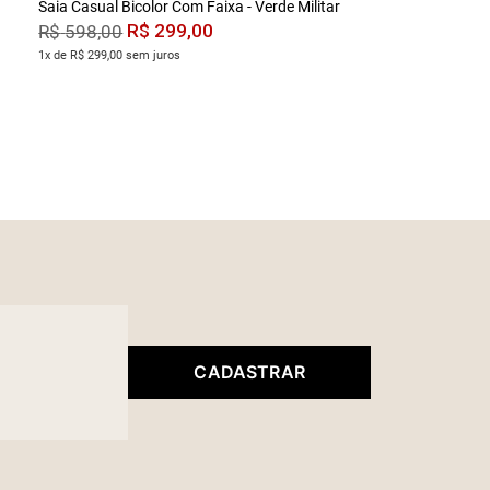
Saia Casual Bicolor Com Faixa - Verde Militar
R$
299
,
00
R$
598
,
00
1x de R$ 299,00 sem juros
CADASTRAR