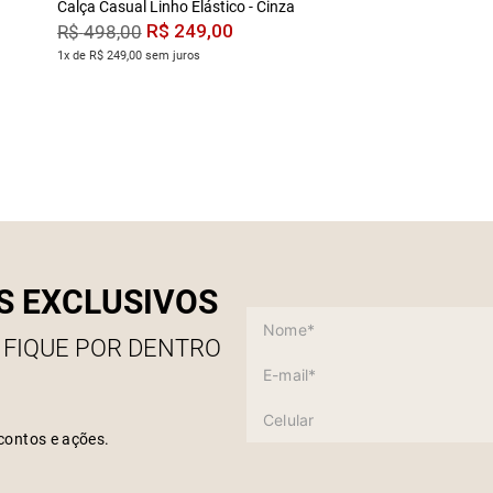
Calça Casual Linho Elástico - Cinza
R$
249
,
00
R$
498
,
00
1x de R$ 249,00 sem juros
S EXCLUSIVOS
 FIQUE POR DENTRO
contos e ações.