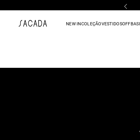
PARCELAMENTO EM ATÉ 10x SEM JUROS
1
º
vestido
NEW IN
COLEÇÃO
VESTIDOS
OFF
BASI
2
º
vestido midi
3
º
blusa
4
º
tricot
5
º
vestido longo
6
º
calca
7
º
macacão
8
º
saia
9
º
jeans
10
º
camisa