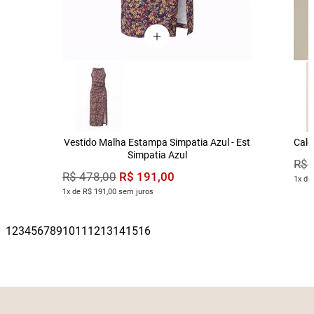
Vestido Malha Estampa Simpatia Azul - Est
Calç
Simpatia Azul
R$
R$
191
,
00
R$
478
,
00
1x de
1x de R$ 191,00 sem juros