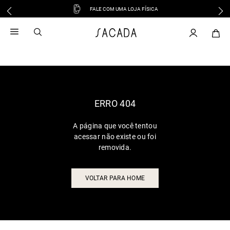
FALE COM UMA LOJA FÍSICA
1
º
vestido
2
º
vestido midi
3
º
blusa
4
º
tricot
5
º
vestido longo
6
º
calca
ERRO 404
7
º
macacão
A página que você tentou
8
º
saia
acessar não existe ou foi
9
º
jeans
removida.
10
º
camisa
VOLTAR PARA HOME